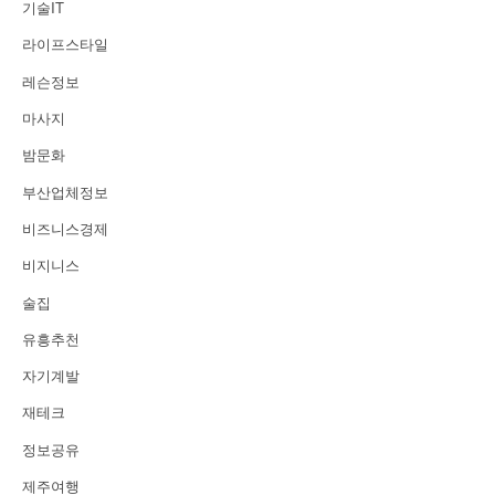
기술IT
라이프스타일
레슨정보
마사지
밤문화
부산업체정보
비즈니스경제
비지니스
술집
유흥추천
자기계발
재테크
정보공유
제주여행