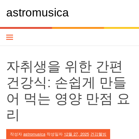
콘
텐
astromusica
츠
로
바
로
가
기
자취생을 위한 간편
건강식: 손쉽게 만들
어 먹는 영양 만점 요
리
작성자
astromusica
작성일자
12월 27, 2025
건강웰빙