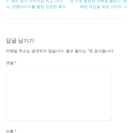
글
←
제주 현지 마사지샵 비교 가이
한 끼로 충분한 단백질 밸런스: 완
드: 전통마사지를 통한 진정한 휴식
벽한 식단을 위한 가이드
→
내
비
게
답글 남기기
이
이메일 주소는 공개되지 않습니다.
필수 필드는
*
로 표시됩니다
션
댓글
*
이름
*