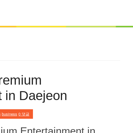
Premium
t in Daejeon
4
business
0 댓글
ium Entertainment in