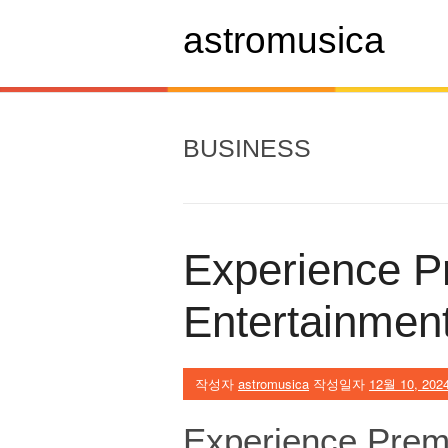
콘
텐
astromusica
츠
로
바
로
가
BUSINESS
기
Experience 
Entertainmen
작성자
astromusica
작성일자
12월 10, 202
Experience Prem