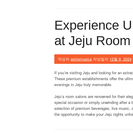
Experience Un
at Jeju Room
작성자
astromusica
작성일자
12월 8, 2024
If you’re visiting Jeju and looking for an extra
These premium establishments offer the ultima
evenings in Jeju truly memorable.
Jeju’s room salons are renowned for their ele
special occasion or simply unwinding after a
selection of premium beverages, live music, a
the opportunity to make your Jeju nights unfor