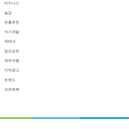
비지니스
술집
유흥추천
자기계발
재테크
정보공유
제주여행
지역광고
트렌드
피로회복