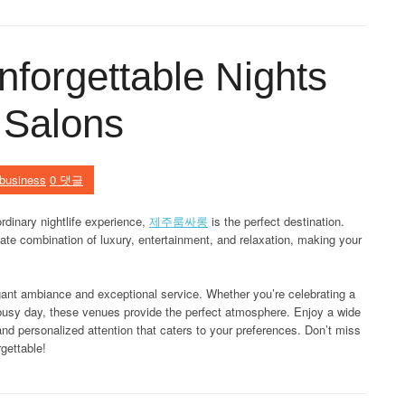
forgettable Nights
 Salons
business
0 댓글
ordinary nightlife experience,
제주룸싸롱
is the perfect destination.
te combination of luxury, entertainment, and relaxation, making your
gant ambiance and exceptional service. Whether you’re celebrating a
 busy day, these venues provide the perfect atmosphere. Enjoy a wide
nd personalized attention that caters to your preferences. Don’t miss
gettable!