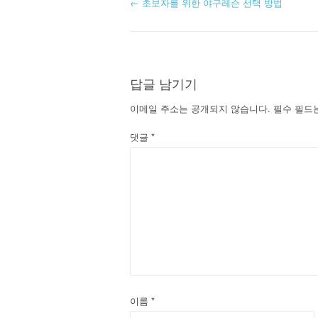
글
←
초보자를 위한 야구레슨 선택 방법
내
비
답글 남기기
게
이메일 주소는 공개되지 않습니다.
필수 필드
이
댓글
*
션
이름
*