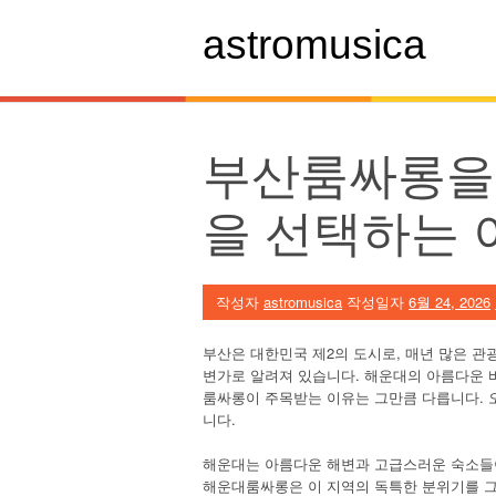
콘
텐
astromusica
츠
로
바
로
가
부산룸싸롱을 
기
을 선택하는 
작성자
astromusica
작성일자
6월 24, 2026
부산은 대한민국 제2의 도시로, 매년 많은 
변가로 알려져 있습니다. 해운대의 아름다운 
룸싸롱이 주목받는 이유는 그만큼 다릅니다. 
니다.
해운대는 아름다운 해변과 고급스러운 숙소들이
해운대룸싸롱은 이 지역의 독특한 분위기를 그