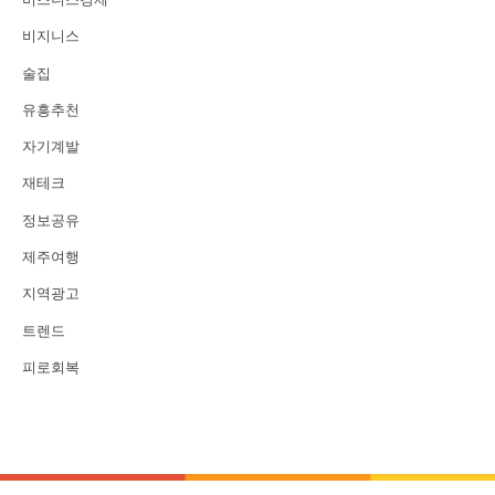
비지니스
술집
유흥추천
자기계발
재테크
정보공유
제주여행
지역광고
트렌드
피로회복