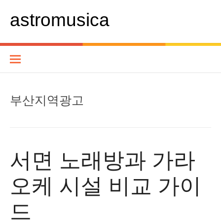
콘
텐
astromusica
츠
로
바
로
가
기
부산지역광고
서면 노래방과 가라
오케 시설 비교 가이
드